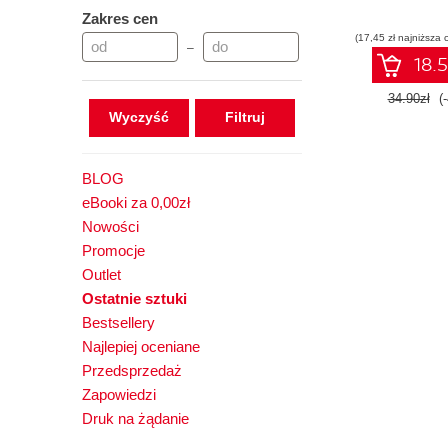
Zakres cen
(17,45 zł najniższa 
–
18.5
34.90zł
(
Wyczyść
BLOG
eBooki za 0,00zł
Nowości
Promocje
Outlet
Ostatnie sztuki
Bestsellery
Najlepiej oceniane
Przedsprzedaż
Zapowiedzi
Druk na żądanie