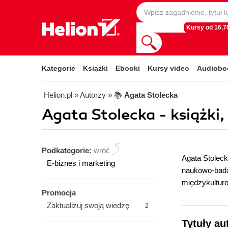
Kursy od 16,70
Kategorie
Książki
Ebooki
Kursy video
Audiobo
Helion.pl
» Autorzy
» 📚
Agata Stolecka
Agata Stolecka - książki,
Podkategorie:
wróć
Agata Stoleck
E-biznes i marketing
naukowo-bada
międzykultur
Promocja
Zaktualizuj swoją wiedzę
2
Tytuły au