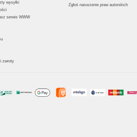
zty wysyłki
Zgłoś naruszenie praw autorskich
ości
nasz serwis WWW
su
i zwroty