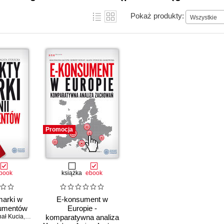
Pokaż produkty:
Wszystkie
Promocja
book
książka
ebook
marki w
E-konsument w
sumentów
Europie -
hał Kucia
,
Agata Stolecka
komparatywna analiza