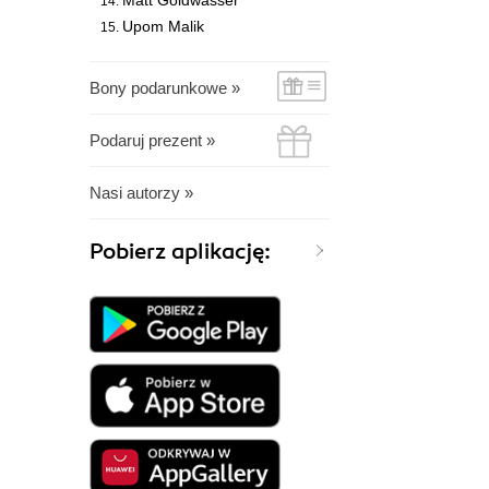
Matt Goldwasser
Upom Malik
Bony podarunkowe »
Podaruj prezent »
Nasi autorzy »
Pobierz aplikację: