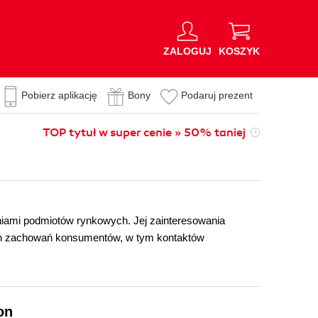
ZALOGUJ
KOSZYK
Pobierz aplikację
Bony
Podaruj prezent
TOP tytuł w super cenie » 50% taniej
niami podmiotów rynkowych. Jej zainteresowania
ch zachowań konsumentów, w tym kontaktów
on