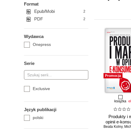
Format
Epub/Mobi
2
PDF
2
Wydawca
Onepress
Serie
Promocja
Exclusive
książka
e
Język publikacji
Produkty i 
polski
opinii e-kon
Beata Kolny
,
Mic