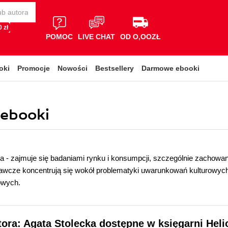
 zł
POMOC
LIVE CHAT
OD O,OOZŁ
oki
Promocje
Nowości
Bestsellery
Darmowe ebooki
 ebooki
a - zajmuje się badaniami rynku i konsumpcji, szczególnie zachowa
wcze koncentrują się wokół problematyki uwarunkowań kulturowy
owych.
tora: Agata Stolecka dostępne w księgarni Heli