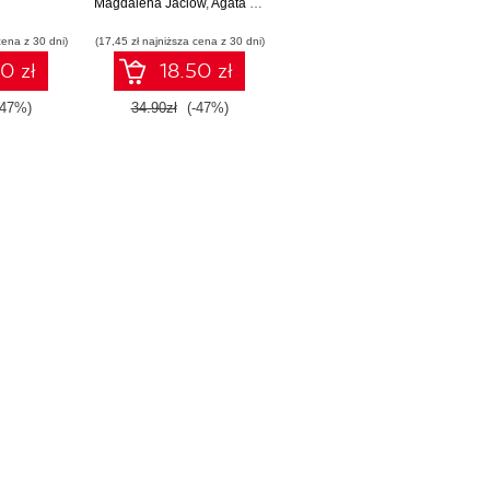
Magdalena Jaciow
zachowań
,
Agata Stolecka - Makowska
,
Robert Wolny
cena z 30 dni)
(17,45 zł najniższa cena z 30 dni)
0 zł
18.50 zł
-47%)
34.90zł
(-47%)