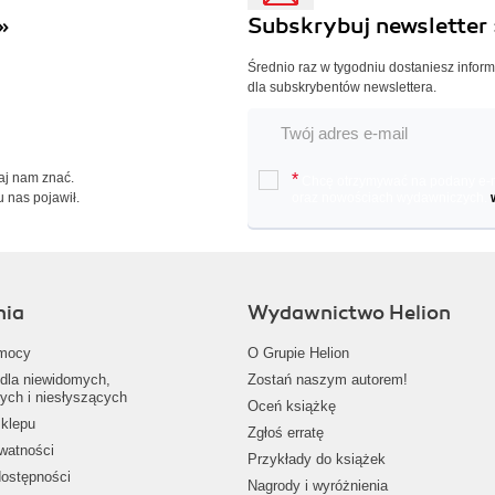
»
Subskrybuj newsletter 
Średnio raz w tygodniu dostaniesz infor
dla subskrybentów newslettera.
Daj nam znać.
*
Chcę otrzymywać na podany e-ma
u nas pojawił.
oraz nowościach wydawniczych.
nia
Wydawnictwo Helion
mocy
O Grupie Helion
dla niewidomych,
Zostań naszym autorem!
ych i niesłyszących
Oceń książkę
klepu
Zgłoś erratę
ywatności
Przykłady do książek
dostępności
Nagrody i wyróżnienia