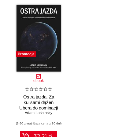
Promocja
ebook
Ostra jazda. Za
kulisami dążeń
Ubera do dominacji
Adam Lashinsky
na świecie
(9,90 zł najniższa cena z 30 dni)
32.21 zł