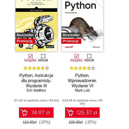
Bestseller
Bestseller
Promocja
Promocja
książka
ebook
książka
ebook
Python. Instrukcje
Python.
dla programisty.
Wprowadzenie.
Wydanie III
Wydanie VI
Eric Matthes
Mark Lutz
(71,40 zł najniższa cena z 30 dni)
(119,40 zł najniższa cena z 30
dni)
74.97 zł
125.37 zł
119.00zł
(-37%)
199.00zł
(-37%)