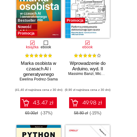
Bestseller
Promocja
Nowość
Promocja
książka
ebook
ebook
Marka osobista w
Wprowadzenie do
czasach AI i
Arduino, wyd. II
generatywnego
Massimo Banzi
,
Michael Shiloh
Ewelina Podrez-Siama
wyszukiwania
(41,40 zł najniższa cena z 30 dni)
(9,90 zł najniższa cena z 30 dni)
43.47 zł
49.98 zł
69.00zł
(-37%)
58.80 zł
(-15%)