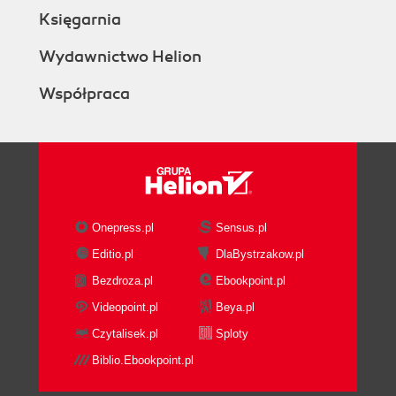
Księgarnia
Wydawnictwo Helion
Współpraca
Onepress.pl
Sensus.pl
Editio.pl
DlaBystrzakow.pl
Bezdroza.pl
Ebookpoint.pl
Videopoint.pl
Beya.pl
Czytalisek.pl
Sploty
Biblio.Ebookpoint.pl