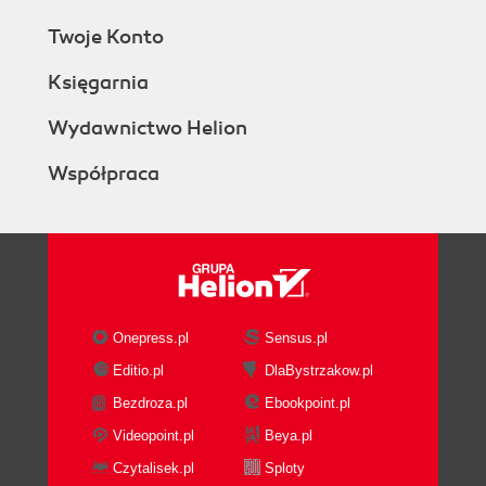
Twoje Konto
Księgarnia
Wydawnictwo Helion
Współpraca
Onepress.pl
Sensus.pl
Editio.pl
DlaBystrzakow.pl
Bezdroza.pl
Ebookpoint.pl
Videopoint.pl
Beya.pl
Czytalisek.pl
Sploty