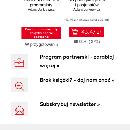
programisty
i pasjonatów
Adam Jurkiewicz
Adam Jurkiewicz
(41,40 zł najniższa cena z 30 dni)
Powiadom mnie, gdy
43.47 zł
książka będzie
dostępna
69.00zł
(-37%)
W przygotowaniu
Program partnerski - zarabiaj
więcej »
Brak książki? - daj nam znać »
Subskrybuj newsletter »