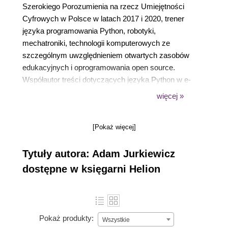
Szerokiego Porozumienia na rzecz Umiejętności
Cyfrowych w Polsce w latach 2017 i 2020, trener
języka programowania Python, robotyki,
mechatroniki, technologii komputerowych ze
szczególnym uwzględnieniem otwartych zasobów
edukacyjnych i oprogramowania open source.
Współautor treści dotyczących języka Python w e-
podręcznikach do kształcenia ogólnego dla klas
więcej »
ponadgimnazjalnych. Współautor książki
Koduj w
Pythonie. Tworzymy grę przygodową
i publikacji
[Pokaż więcej]
Enigma. Poznaj zagadkę Enigmy, tworząc grę
przygodową w Pythonie
. Miłośnik szant, stateczny
Tytuły autora: Adam Jurkiewicz
mąż, ojciec i dziadek, a także zwariowany
nauczyciel młodzieży, jeśli tylko ma okazję.
dostępne w księgarni Helion
Pokaż produkty:
Wszystkie