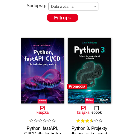
Sortuj wg:
Data wydania
Filtruj »
Promocja
książka
książka
ebook
Python, fastAPI,
Python 3. Projekty
CI/CD dla technika
dla początkujących