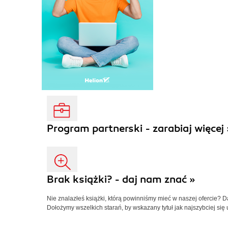
Program partnerski - zarabiaj więcej 
Brak książki? - daj nam znać »
Nie znalazłeś książki, którą powinniśmy mieć w naszej ofercie? 
Dołożymy wszelkich starań, by wskazany tytuł jak najszybciej się 