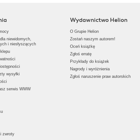
nia
Wydawnictwo Helion
mocy
O Grupie Helion
dla niewidomych,
Zostań naszym autorem!
ych i niesłyszących
Oceń książkę
klepu
Zgłoś erratę
ywatności
Przykłady do książek
dostępności
Nagrody i wyróżnienia
zty wysyłki
Zgłoś naruszenie praw autorskich
ości
nasz serwis WWW
su
i zwroty