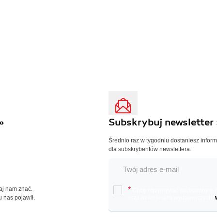
»
Subskrybuj newsletter 
Średnio raz w tygodniu dostaniesz infor
dla subskrybentów newslettera.
Daj nam znać.
*
Chcę otrzymywać na podany e-ma
u nas pojawił.
oraz nowościach wydawniczych.