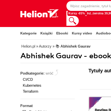
Kursy -65%
Inż. zwrotna 39,90
Kategorie
Książki
Ebooki
Kursy video
Audiobo
Helion.pl
» Autorzy
» 📚
Abhishek Gaurav
Abhishek Gaurav - ebook
Tytuły au
Podkategorie:
wróć
CI/CD
Kubernetes
Terraform
Format