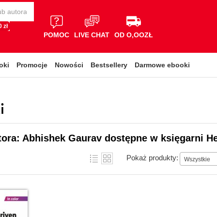
 zł
POMOC
LIVE CHAT
OD O,OOZŁ
oki
Promocje
Nowości
Bestsellery
Darmowe ebooki
i
tora: Abhishek Gaurav dostępne w księgarni He
Pokaż produkty:
Wszystkie