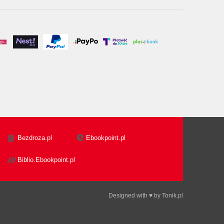
Bezdroza.pl
Ebookpoint.pl
Biblio.Ebookpoint.pl
Designed with ♥ by
Tonik.pl