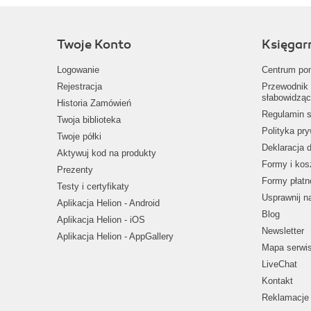
Twoje Konto
Księgar
Logowanie
Centrum po
Rejestracja
Przewodnik 
słabowidząc
Historia Zamówień
Regulamin s
Twoja biblioteka
Polityka pr
Twoje półki
Deklaracja 
Aktywuj kod na produkty
Formy i kos
Prezenty
Formy płatn
Testy i certyfikaty
Usprawnij 
Aplikacja Helion - Android
Blog
Aplikacja Helion - iOS
Newsletter
Aplikacja Helion - AppGallery
Mapa serwi
LiveChat
Kontakt
Reklamacje 