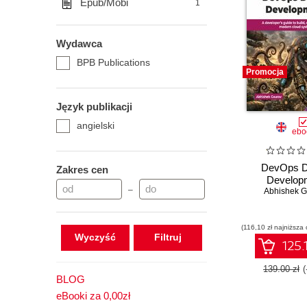
Epub/Mobi
1
Wydawca
BPB Publications
Promocja
Język publikacji
angielski
ebo
DevOps D
Zakres cen
Develop
–
Abhishek G
(116,10 zł najniższa 
Wyczyść
125.
139.00 zł
BLOG
eBooki za 0,00zł