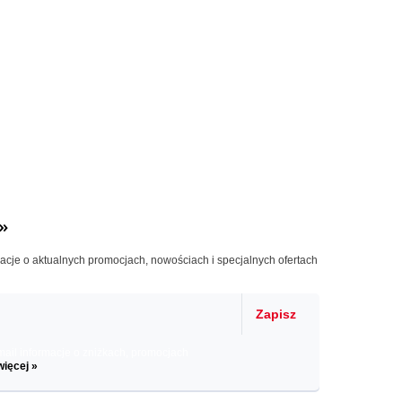
»
macje o aktualnych promocjach, nowościach i specjalnych ofertach
Zapisz
il informacje o zniżkach, promocjach
więcej »