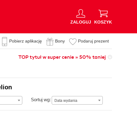
ZALOGUJ
KOSZYK
Pobierz aplikację
Bony
Podaruj prezent
TOP tytuł w super cenie » 50% taniej
lion
Data wydania
Sortuj wg:
Data wydania