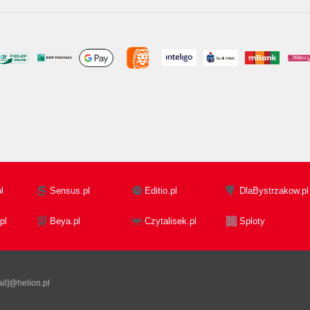
l
Sensus.pl
Editio.pl
DlaBystrzakow.pl
pl
Beya.pl
Czytalisek.pl
Sploty
il]@helion.pl