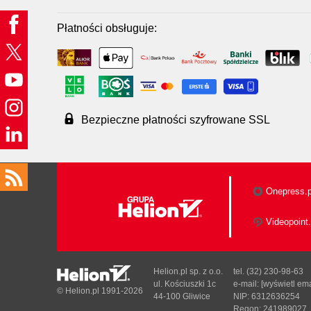
Płatności obsługuje:
Bezpieczne płatności szyfrowane SSL
Onepress.p
Videopoint.
Helion.pl sp. z o.o.
tel. (32) 230-98-63
ul. Kościuszki 1c
e-mail:
[wyświetl ema
© Helion.pl 1991-2026
44-100 Gliwice
NIP: 6312636254
Regon: 241989027