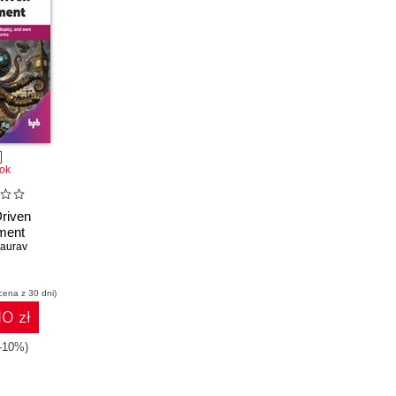
ok
riven
ment
aurav
cena z 30 dni)
10 zł
(-10%)