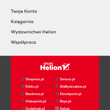
Twoje Konto
Księgarnia
Wydawnictwo Helion
Współpraca
Onepress.pl
Sensus.pl
Editio.pl
DlaBystrzakow.pl
Bezdroza.pl
Ebookpoint.pl
Videopoint.pl
Beya.pl
Czytalisek.pl
Sploty