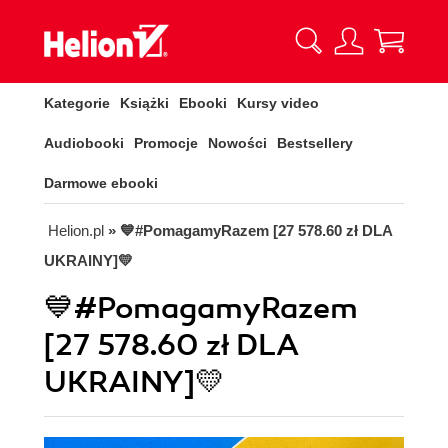
Kategorie
Książki
Ebooki
Kursy video
Audiobooki
Promocje
Nowości
Bestsellery
Darmowe ebooki
Helion.pl
» 💙#PomagamyRazem [27 578.60 zł DLA
UKRAINY]💛
💙#PomagamyRazem
[27 578.60 zł DLA
UKRAINY]💛