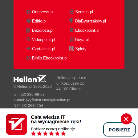
Onepress.pl
Sensus.pl
Editio.pl
DlaBystrzakow.pl
Bezdroza.pl
Ebookpoint.pl
Videopoint.pl
Beya.pl
Czytalisek.pl
Sploty
Biblio.Ebookpoint.pl
Helion.pl sp. z o.o.
ul. Kościuszki 1c
© Helion.pl 1991-2026
44-100 Gliwice
tel. (32) 230-98-63
e-mail:
[wyświetl email]@helion.pl
NIP: 6312636254
Regon: 241989027
Designed with ♥ by
Tonik.pl
Pełna wersja strony »