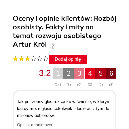
Oceny i opinie klientów: Rozbój
osobisty. Fakty i mity na
temat rozwoju osobistego
Artur Król
Dodaj opinię
3.2
1
2
3
4
5
6
(14)
(3)
(0)
(3)
(6)
(8)
Tak potrzebny głos rozsądku w świecie, w którym
każdy może głosić cokolwiek i docierać z tym do
milionów odbiorców.
Opinia: anonimowa