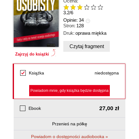
Ocena:
3.2
/
6
Opinie:
34
Stron:
128
Druk:
oprawa miękka
Czytaj fragment
Zajrzyj do książki
Książka
niedostępna
Powiadom mnie, gdy książka będzie dostępna
27,00 zł
Ebook
Przenieś na półkę
Powiadom o dostępności audiobooka »