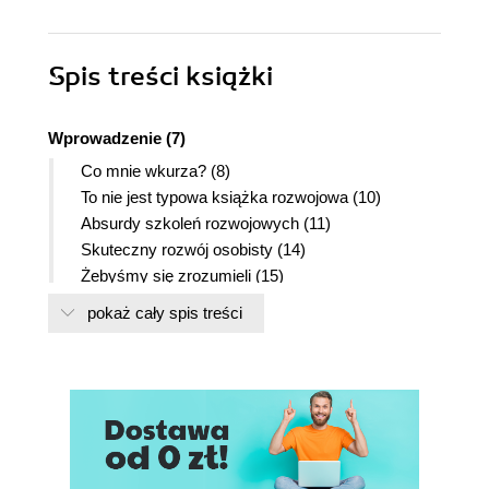
Spis treści
książki
Wprowadzenie (7)
Co mnie wkurza? (8)
To nie jest typowa książka rozwojowa (10)
Absurdy szkoleń rozwojowych (11)
Skuteczny rozwój osobisty (14)
Żebyśmy się zrozumieli (15)
PS. A jeśli chodzi o przeklinanie... (21)
pokaż cały spis treści
Rozdział 1. Wszystko, co wiesz o rozwoju
osobistym, to kłamstwo (23)
Nawet jeśli działa, to nie na wszystkich (24)
Czasy się zmieniają (24)
Jak możesz tak mówić o rozwoju? (25)
To nie o ekscytację chodzi! (26)