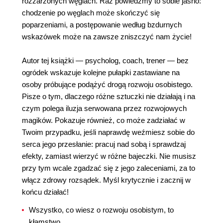
rozżarzonych węglach. Raz powiedzmy to sobie jasno:
chodzenie po węglach może skończyć się
poparzeniami, a postępowanie według bzdurnych
wskazówek może na zawsze zniszczyć nam życie!
Autor tej książki — psycholog, coach, trener — bez
ogródek wskazuje kolejne pułapki zastawiane na
osoby próbujące podążyć drogą rozwoju osobistego.
Pisze o tym, dlaczego różne sztuczki nie działają i na
czym polega iluzja serwowana przez rozwojowych
magików. Pokazuje również, co może zadziałać w
Twoim przypadku, jeśli naprawdę weźmiesz sobie do
serca jego przesłanie: pracuj nad sobą i sprawdzaj
efekty, zamiast wierzyć w różne bajeczki. Nie musisz
przy tym wcale zgadzać się z jego zaleceniami, za to
włącz zdrowy rozsądek. Myśl krytycznie i zacznij w
końcu działać!
Wszystko, co wiesz o rozwoju osobistym, to
kłamstwo