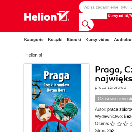
Kursy od 16,70
Kategorie
Książki
Ebooki
Kursy video
Audiobo
Helion.pl
Praga, C
najwięks
praca zbiorowa
Czasowo niedost
Autor:
praca zbior
Wydawnictwo:
Bez
Ocena:
Stron:
252