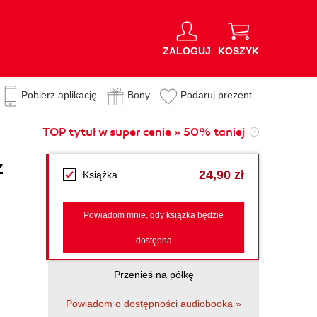
ZALOGUJ
KOSZYK
Pobierz aplikację
Bony
Podaruj prezent
TOP tytuł w super cenie » 50% taniej
z
24,90 zł
Książka
Powiadom mnie, gdy książka będzie
dostępna
Przenieś na półkę
Powiadom o dostępności audiobooka »