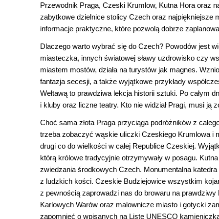
Przewodnik Praga, Czeski Krumlow, Kutna Hora oraz na
zabytkowe dzielnice stolicy Czech oraz najpiękniejsze
informacje praktyczne, które pozwolą dobrze zaplanow
Dlaczego warto wybrać się do Czech? Powodów jest wiel
miasteczka, innych światowej sławy uzdrowisko czy ws
miastem mostów, działa na turystów jak magnes. Wznios
fantazja secesji, a także wyjątkowe przykłady współczes
Wełtawą to prawdziwa lekcja historii sztuki. Po całym d
i kluby oraz liczne teatry. Kto nie widział Pragi, musi j
Choć sama złota Praga przyciąga podróżników z całego
trzeba zobaczyć wąskie uliczki Czeskiego Krumlowa i 
drugi co do wielkości w całej Republice Czeskiej. Wyj
którą królowe tradycyjnie otrzymywały w posagu. Kutna
zwiedzania środkowych Czech. Monumentalna katedra św
z ludzkich kości. Czeskie Budziejowice wszystkim koja
z pewnością zaprowadzi nas do browaru na prawdziwy 
Karlowych Warów oraz malownicze miasto i gotycki zame
zapomnieć o wpisanych na Listę UNESCO kamieniczkach