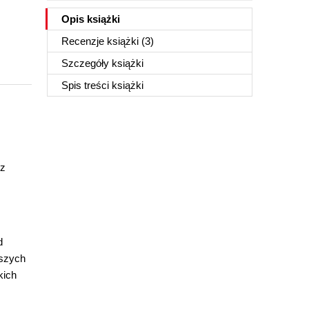
Opis
książki
Recenzje
książki
(3)
Szczegóły
książki
Spis treści
książki
 z
d
aszych
kich