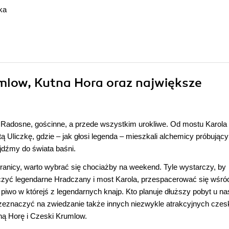
ka
umlow, Kutna Hora oraz największe
. Radosne, gościnne, a przede wszystkim urokliwe. Od mostu Karola
tą Uliczkę, gdzie – jak głosi legenda – mieszkali alchemicy próbujący
jdźmy do świata baśni.
 granicy, warto wybrać się chociażby na weekend. Tyle wystarczy, by
czyć legendarne Hradczany i most Karola, przespacerować się wśró
piwo w którejś z legendarnych knajp. Kto planuje dłuższy pobyt u n
eznaczyć na zwiedzanie także innych niezwykle atrakcyjnych czes
ną Horę i Czeski Krumlow.