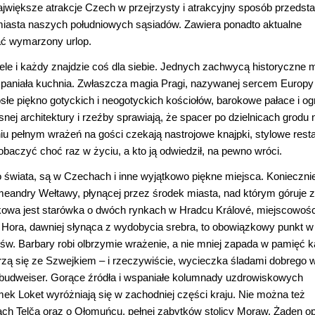
jwiększe atrakcje Czech w przejrzysty i atrakcyjny sposób przedst
 miasta naszych południowych sąsiadów. Zawiera ponadto aktualne
ać wymarzony urlop.
e i każdy znajdzie coś dla siebie. Jednych zachwycą historyczne m
paniała kuchnia. Zwłaszcza magia Pragi, nazywanej sercem Europy 
łe piękno gotyckich i neogotyckich kościołów, barokowe pałace i og
nej architektury i rzeźby sprawiają, że spacer po dzielnicach grodu 
niu pełnym wrażeń na gości czekają nastrojowe knajpki, stylowe rest
ą zobaczyć choć raz w życiu, a kto ją odwiedził, na pewno wróci.
 świata, są w Czechach i inne wyjątkowo piękne miejsca. Konieczni
meandry Wełtawy, płynącej przez środek miasta, nad którym góruje 
ątkowa jest starówka o dwóch rynkach w Hradcu Králové, miejscowośc
 Hora, dawniej słynąca z wydobycia srebra, to obowiązkowy punkt w 
. Barbary robi olbrzymie wrażenie, a nie mniej zapada w pamięć k
rzą się ze Szwejkiem – i rzeczywiście, wycieczka śladami dobrego 
budweiser. Gorące źródła i wspaniałe kolumnady uzdrowiskowych
k Loket wyróżniają się w zachodniej części kraju. Nie można też
 Telča oraz o Ołomuńcu, pełnej zabytków stolicy Moraw. Żaden op