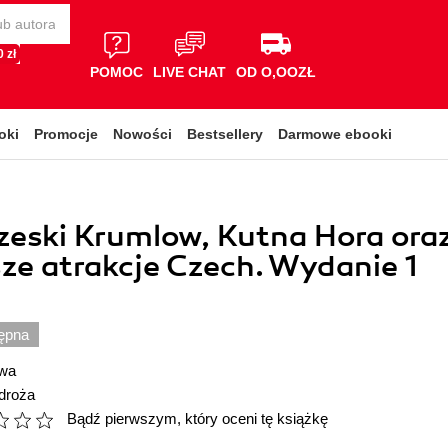
 zł
POMOC
LIVE CHAT
OD O,OOZŁ
oki
Promocje
Nowości
Bestsellery
Darmowe ebooki
zeski Krumlow, Kutna Hora ora
ze atrakcje Czech. Wydanie 1
ępna
owa
droża
Bądź pierwszym, który oceni tę książkę