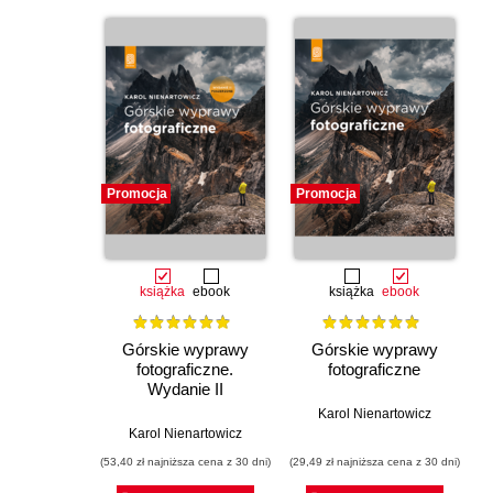
Kontakt z krajem
Telefon
Poczta
Internet
Podróżowanie wewnątrz kraju
Autobusy
Kolej
Samochód
Alternatywne środki transportu
Informacja turystyczna
Opieka medyczna i pomoc w nagłych wypadkach
Promocja
Promocja
Noclegi
Gastronomia
Restauracje i gospody
Winiarnie
Piwiarnie
książka
ebook
książka
ebook
Co przywieźć z Czech
Lokalne przysmaki
Pamiątki
Górskie wyprawy
Górskie wyprawy
Informacje od A do Z
fotograficzne.
fotograficzne
Wydanie II
Informacje historyczno-krajoznawcze
poszerzone
Karol Nienartowicz
Charakterystyka geograficzno-przyrodnicza
Ukształtowanie powierzchni
Karol Nienartowicz
Hydrografia
(53,40 zł najniższa cena z 30 dni)
(29,49 zł najniższa cena z 30 dni)
Flora
Fauna