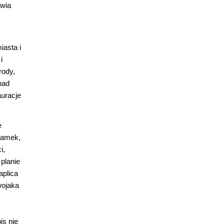
awia
iasta i
i
rody,
nad
auracje
e
zamek,
i,
planie
aplica
wojaka
is nie