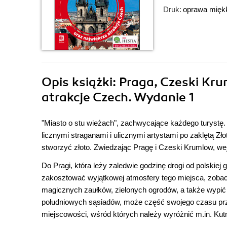
Druk:
oprawa mięk
Opis
książki
: Praga, Czeski Kr
atrakcje Czech. Wydanie 1
"Miasto o stu wieżach", zachwycające każdego turystę
licznymi straganami i ulicznymi artystami po zaklętą Zło
stworzyć złoto. Zwiedzając Pragę i Czeski Krumlow, we
Do Pragi, która leży zaledwie godzinę drogi od polskiej
zakosztować wyjątkowej atmosfery tego miejsca, zoba
magicznych zaułków, zielonych ogrodów, a także wypić 
południowych sąsiadów, może część swojego czasu prz
miejscowości, wśród których należy wyróżnić m.in. Kut