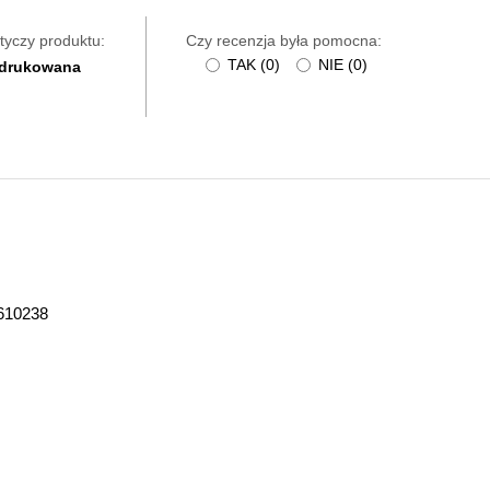
tyczy produktu:
Czy recenzja była pomocna:
TAK
(
0
)
NIE
(
0
)
 drukowana
610238