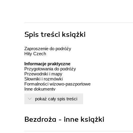
Spis treści
książki
Zaproszenie do podróży
Hity Czech
Informacje praktyczne
Przygotowania do podróży
Przewodniki i mapy
Słowniki i rozmówki
Formalności wizowo-paszportowe
Inne dokumenty
Wymiana waluty i operacje pieniężnie
pokaż cały spis treści
Zabezpieczenia medyczne
Wybór czasu podróży
Przejazd
Podróż samolotem
Bezdroża - inne książki
Podróż samochodem
Podróż pociągiem
Podróż autobusem