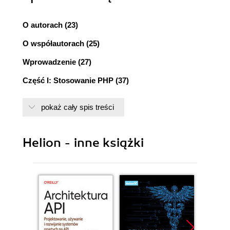
O autorach (23)
O współautorach (25)
Wprowadzenie (27)
Część I: Stosowanie PHP (37)
Rozdział 1. Podstawowy kurs PHP (39)
pokaż cały spis treści
Zastosowanie PHP (40)
Tworzenie przykładowej aplikacji: "Części
samochodowe Janka" (40)
Helion - inne książki
Formularz zamówienia (40)
Przetwarzanie formularza (41)
Osadzanie PHP w HTML (42)
Zastosowanie znaczników PHP (43)
Instrukcje PHP (44)
Odstępy (44)
Komentarze (45)