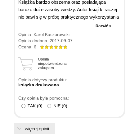
Książka bardzo obszerna oraz posiadająca
bardzo duże zasoby wiedzy. Autor książki raczej
nie bawi się w próbę praktycznego wykorzystania
i próby wpojenia czytelnikowi treści a przedstawia
Rozwiń »
konkrety i możliwości wykorzystania wielu linijek
Opinia: Karol Kaczorowski
kodu aby stworzyć coś na prawdę przydatnego.
Opinia dodana: 2017-09-07
Po przeczytaniu tego wydania stwierdzam, iż
Ocena: 6
książka warta swojej ceny i dobra do nauki
Opinia
podstaw php i implementacji z mysql.
niepotwierdzona
zakupem
Zdecydowanie polecam.
Opinia dotyczy produktu:
ksiązka drukowana
Czy opinia była pomocna:
TAK
(
0
)
NIE
(
0
)
więcej opinii