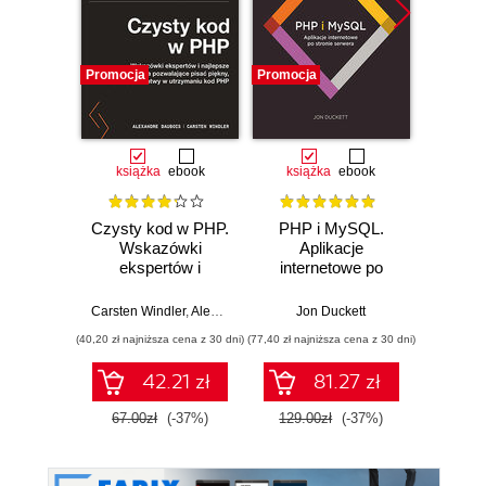
Promocja
Promocja
Promocj
książka
ebook
książka
ebook
ksią
Czysty kod w PHP.
PHP i MySQL.
PHP,
Wskazówki
Aplikacje
Jav
ekspertów i
internetowe po
Wpro
najlepsze
stronie serwera
Wy
rozwiązania
Carsten Windler
,
Alexandre Daubois
Jon Duckett
Rob
pozwalające pisać
(40,20 zł najniższa cena z 30 dni)
(77,40 zł najniższa cena z 30 dni)
(59,50 zł naj
piękny, przystępny
i łatwy w
42.21 zł
81.27 zł
utrzymaniu kod
PHP
67.00zł
(-37%)
129.00zł
(-37%)
119.0