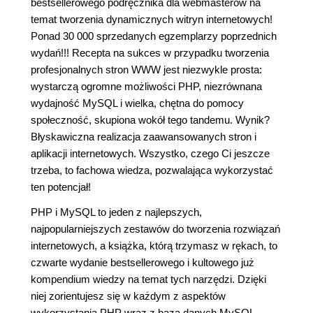
bestsellerowego podręcznika dla webmasterów na
temat tworzenia dynamicznych witryn internetowych!
Ponad 30 000 sprzedanych egzemplarzy poprzednich
wydań!!! Recepta na sukces w przypadku tworzenia
profesjonalnych stron WWW jest niezwykle prosta:
wystarczą ogromne możliwości PHP, niezrównana
wydajność MySQL i wielka, chętna do pomocy
społeczność, skupiona wokół tego tandemu. Wynik?
Błyskawiczna realizacja zaawansowanych stron i
aplikacji internetowych. Wszystko, czego Ci jeszcze
trzeba, to fachowa wiedza, pozwalająca wykorzystać
ten potencjał!
PHP i MySQL to jeden z najlepszych,
najpopularniejszych zestawów do tworzenia rozwiązań
internetowych, a książka, którą trzymasz w rękach, to
czwarte wydanie bestsellerowego i kultowego już
kompendium wiedzy na temat tych narzędzi. Dzięki
niej zorientujesz się w każdym z aspektów
wykorzystania PHP wraz z bazą danych MySQL.