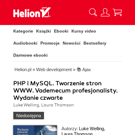
Kategorie
Książki
Ebooki
Kursy video
Audiobooki
Promocje
Nowości
Bestsellery
Darmowe ebooki
Helion.pl
»
Web development
»
📚 Ajax
PHP i MySQL. Tworzenie stron
WWW. Vademecum profesjonalisty.
Wydanie czwarte
Luke Welling, Laura Thomson
Niedostępna
Autorzy:
Luke Welling
,
Laura Thomson