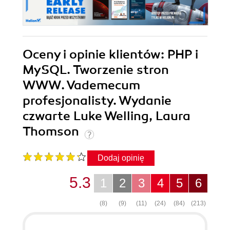
Oceny i opinie klientów: PHP i
MySQL. Tworzenie stron
WWW. Vademecum
profesjonalisty. Wydanie
czwarte Luke Welling, Laura
Thomson
Dodaj opinię
5.3
1
2
3
4
5
6
(8)
(9)
(11)
(24)
(84)
(213)