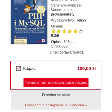
Serie wydawnicze:
Vademecum
profesjonalisty
Wydawnictwo:
Helion
Ocena:
5.3
/
6
Opinie:
349
Stron:
856
Druk:
oprawa twarda
109,00 zł
Książka
Powiadom mnie, gdy książka będzie dostępna
Przenieś na półkę
Powiadom o dostępności audiobooka »