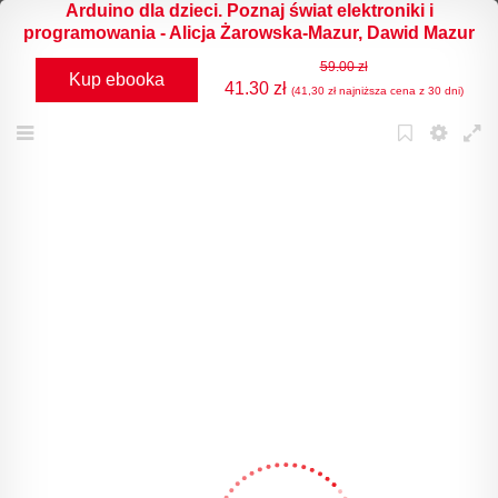
Arduino dla dzieci. Poznaj świat elektroniki i
programowania - Alicja Żarowska-Mazur, Dawid Mazur
59.00 zł
Kup ebooka
41.30 zł
(41,30 zł najniższa cena z 30 dni)
Menu
Bookmark
Settings
Full