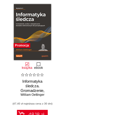
Promocja
książka
ebook
Informatyka
śledcza.
Gromadzenie,
William Oettinger
analiza i
zabezpieczanie
(47,40 zł najniższa cena z 30 dni)
dowodów
elektronicznych dla
początkujących.
48.18 zł