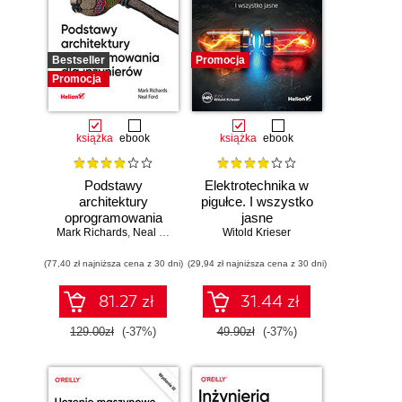
Bestseller
Promocja
Promocja
książka
ebook
książka
ebook
Podstawy
Elektrotechnika w
architektury
pigułce. I wszystko
oprogramowania
jasne
Mark Richards
dla inżynierów.
,
Neal Ford
Witold Krieser
Wydanie II
(77,40 zł najniższa cena z 30 dni)
(29,94 zł najniższa cena z 30 dni)
81.27 zł
31.44 zł
129.00zł
(-37%)
49.90zł
(-37%)