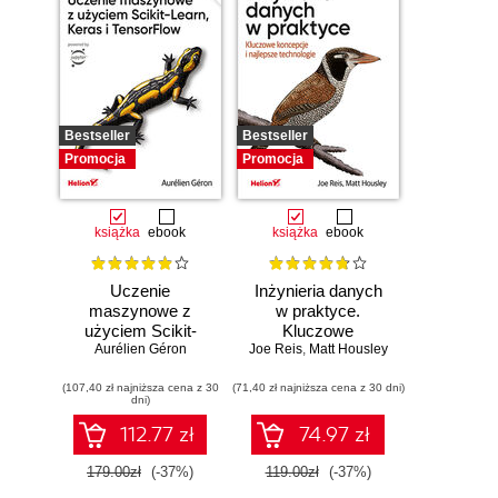
Bestseller
Bestseller
Promocja
Promocja
książka
ebook
książka
ebook
Uczenie
Inżynieria danych
maszynowe z
w praktyce.
użyciem Scikit-
Kluczowe
Learn, Keras i
Aurélien Géron
Joe Reis
koncepcje i
,
Matt Housley
TensorFlow.
najlepsze
(107,40 zł najniższa cena z 30
Wydanie III
(71,40 zł najniższa cena z 30 dni)
technologie
dni)
112.77 zł
74.97 zł
179.00zł
(-37%)
119.00zł
(-37%)