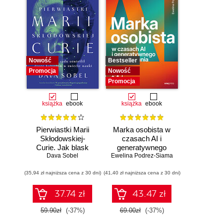
Nowość
Bestseller
Promocja
Nowość
Promocja
książka
ebook
książka
ebook
Pierwiastki Marii
Marka osobista w
Skłodowskiej-
czasach AI i
Curie. Jak blask
generatywnego
radu oświetlił drogę
Dava Sobel
Ewelina Podrez-Siama
wyszukiwania
kobietom w
(35,94 zł najniższa cena z 30 dni)
świecie nauki
(41,40 zł najniższa cena z 30 dni)
37.74 zł
43.47 zł
59.90zł
(-37%)
69.00zł
(-37%)