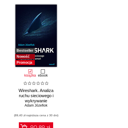
Bestseller
Nowość
Promocja
książka
ebook
Wireshark. Analiza
ruchu sieciowego i
wykrywanie
Adam Józefiok
włamań
(89,40 zł najniższa cena z 30 dni)
90.89 zł