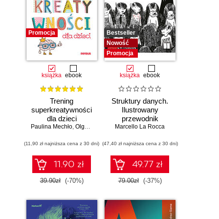
Promocja
Bestseller
Nowość
Promocja
książka
ebook
książka
ebook
Trening
Struktury danych.
superkreatywności
Ilustrowany
dla dzieci
przewodnik
Paulina Mechło
,
Olga Geppert
Marcello La Rocca
(11,90 zł najniższa cena z 30 dni)
(47,40 zł najniższa cena z 30 dni)
11.90 zł
49.77 zł
39.90zł
(-70%)
79.00zł
(-37%)