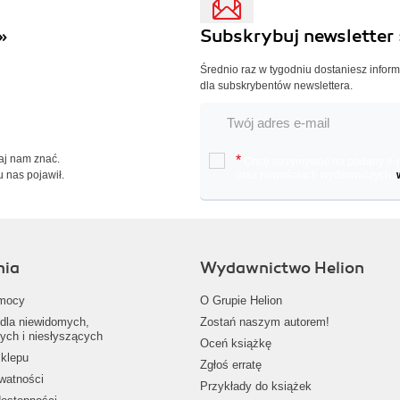
»
Subskrybuj newsletter 
Średnio raz w tygodniu dostaniesz infor
dla subskrybentów newslettera.
Daj nam znać.
*
Chcę otrzymywać na podany e-ma
u nas pojawił.
oraz nowościach wydawniczych.
nia
Wydawnictwo Helion
mocy
O Grupie Helion
dla niewidomych,
Zostań naszym autorem!
ych i niesłyszących
Oceń książkę
klepu
Zgłoś erratę
ywatności
Przykłady do książek