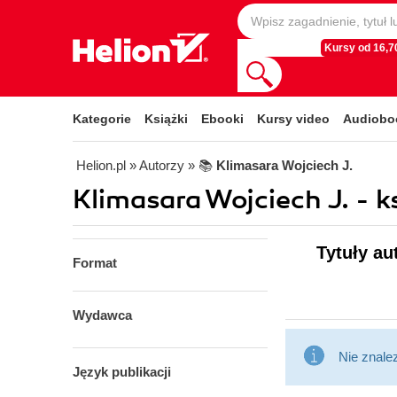
Kursy od 16,70
Kategorie
Książki
Ebooki
Kursy video
Audiobo
Helion.pl
» Autorzy
» 📚
Klimasara Wojciech J.
Klimasara Wojciech J. - k
Tytuły au
Format
Wydawca
Nie znale
Język publikacji