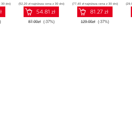
 30 dni)
(52,20 zł najniższa cena z 30 dni)
(77,40 zł najniższa cena z 30 dni)
(29,
ł
54.81 zł
81.27 zł
)
87.00zł
(-37%)
129.00zł
(-37%)