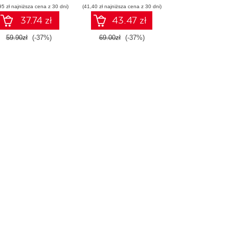
95 zł najniższa cena z 30 dni)
wykorzystaniem
(41,40 zł najniższa cena z 30 dni)
Dockera
37.74 zł
43.47 zł
59.90zł
(-37%)
69.00zł
(-37%)