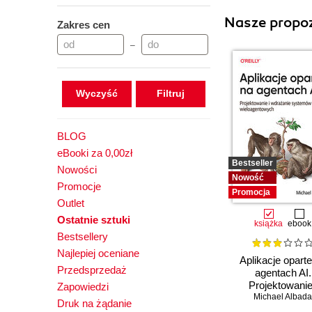
Nasze propoz
Zakres cen
–
Wyczyść
BLOG
eBooki za 0,00zł
Bestseller
Nowości
Nowość
Promocje
Promocja
Outlet
Ostatnie sztuki
książka
ebook
Bestsellery
Najlepiej oceniane
Aplikacje opart
Przedsprzedaż
agentach AI.
Projektowanie
Zapowiedzi
wdrażanie syst
Michael Albada
Druk na żądanie
wieloagentowy