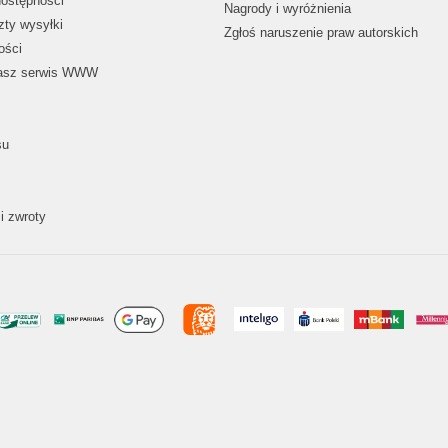
dostępności
Nagrody i wyróżnienia
zty wysyłki
Zgłoś naruszenie praw autorskich
ości
nasz serwis WWW
su
i zwroty