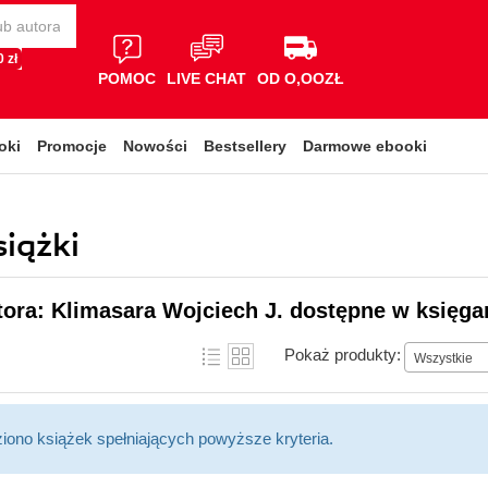
 zł
POMOC
LIVE CHAT
OD O,OOZŁ
oki
Promocje
Nowości
Bestsellery
Darmowe ebooki
siążki
tora: Klimasara Wojciech J. dostępne w księga
Pokaż produkty:
Wszystkie
ziono książek spełniających powyższe kryteria.