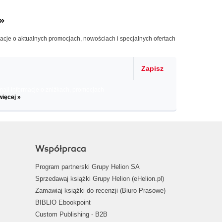
»
macje o aktualnych promocjach, nowościach i specjalnych ofertach
Zapisz
il informacje o zniżkach, promocjach
więcej »
Współpraca
Program partnerski Grupy Helion SA
Sprzedawaj książki Grupy Helion (eHelion.pl)
Zamawiaj książki do recenzji (Biuro Prasowe)
BIBLIO Ebookpoint
Custom Publishing - B2B