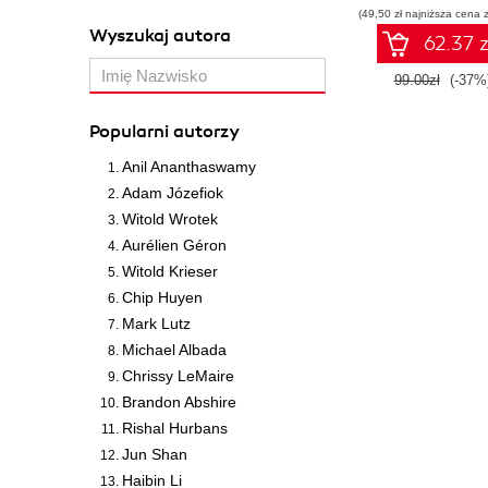
(49,50 zł najniższa cena z
Wyszukaj autora
62.37 z
99.00zł
(-37%
Popularni autorzy
Anil Ananthaswamy
Adam Józefiok
Witold Wrotek
Aurélien Géron
Witold Krieser
Chip Huyen
Mark Lutz
Michael Albada
Chrissy LeMaire
Brandon Abshire
Rishal Hurbans
Jun Shan
Haibin Li