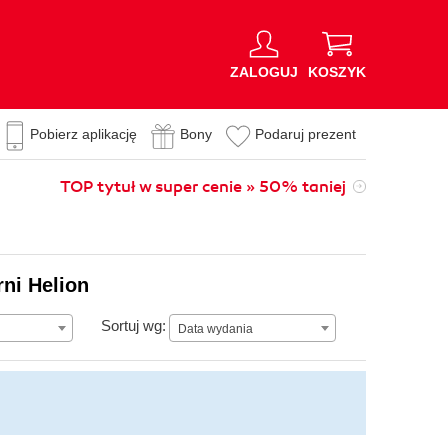
ZALOGUJ
KOSZYK
Pobierz aplikację
Bony
Podaruj prezent
TOP tytuł w super cenie » 50% taniej
rni Helion
Data wydania
Sortuj wg:
Data wydania