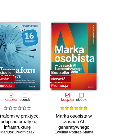
stseller
Bestseller
wość
Nowość
omocja
Promocja
książka
ebook
książka
ebook
rraform w praktyce.
Marka osobista w
uduj i automatyzuj
czasach AI i
infrastrukturę
generatywnego
Mariusz Dworniczak
chmurową oraz
Ewelina Podrez-Siama
wyszukiwania
zarządzaj nią z