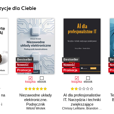
ycje dla Ciebie
Bestseller
Bestseller
Be
Nowość
Nowość
No
Promocja
Promocja
Pr
książka
ebook
książka
ebook
e na
Niezawodne układy
AI dla profesjonalistów
Te
elektroniczne.
IT. Narzędzia i techniki
B
 i
Podręcznik
zwiększające
emów
konstruktora
Witold Wrotek
Chrissy LeMaire
produktywność
,
Brandon Abshire
ch