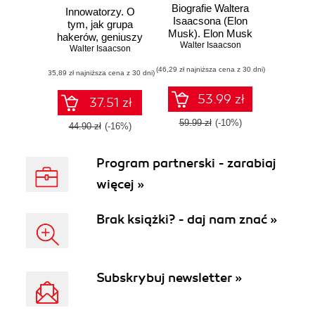
Biografie Waltera
Innowatorzy. O
Isaacsona (Elon
tym, jak grupa
Musk). Elon Musk
hakerów, geniuszy
Walter Isaacson
i geeków wywołała
Walter Isaacson
cyfrową rewolucję
(46,29 zł najniższa cena z 30 dni)
(35,89 zł najniższa cena z 30 dni)
53.99 zł
37.51 zł
59.99 zł
(-10%)
44.90 zł
(-16%)
Program partnerski - zarabiaj
więcej »
Brak książki? - daj nam znać »
Subskrybuj newsletter »