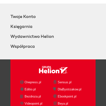
Twoje Konto
Księgarnia
Wydawnictwo Helion
Współpraca
Onepress.pl
Sensus.pl
Editio.pl
DlaBystrzakow.pl
Bezdroza.pl
Ebookpoint.pl
Videopoint.pl
Beya.pl