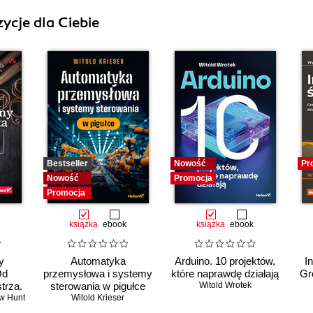
ycje dla Ciebie
Bestseller
Nowość
Pr
Nowość
Promocja
Promocja
książka
ebook
książka
ebook
y
Automatyka
Arduino. 10 projektów,
I
Od
przemysłowa i systemy
które naprawdę działają
Gr
trza.
sterowania w pigułce
Witold Wrotek
w Hunt
Witold Krieser
e