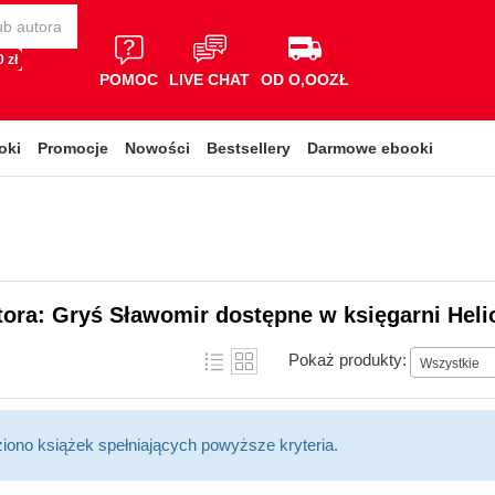
 zł
POMOC
LIVE CHAT
OD O,OOZŁ
oki
Promocje
Nowości
Bestsellery
Darmowe ebooki
tora: Gryś Sławomir dostępne w księgarni Heli
Pokaż produkty:
Wszystkie
ziono książek spełniających powyższe kryteria.