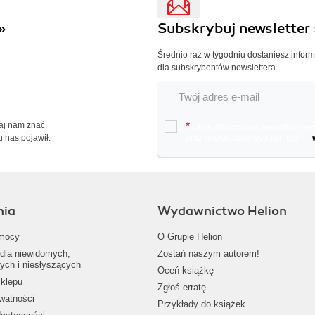
»
Subskrybuj newsletter 
Średnio raz w tygodniu dostaniesz infor
dla subskrybentów newslettera.
Daj nam znać.
*
Chcę otrzymywać na podany e-ma
u nas pojawił.
oraz nowościach wydawniczych.
nia
Wydawnictwo Helion
mocy
O Grupie Helion
dla niewidomych,
Zostań naszym autorem!
ych i niesłyszących
Oceń książkę
klepu
Zgłoś erratę
ywatności
Przykłady do książek