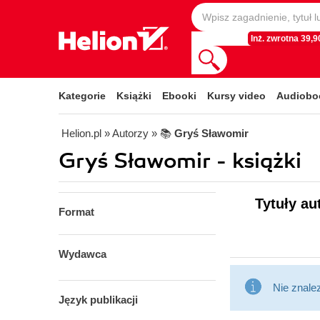
Inż. zwrotna 39,90
Kategorie
Książki
Ebooki
Kursy video
Audiobo
Helion.pl
» Autorzy
» 📚
Gryś Sławomir
Gryś Sławomir - książki
Tytuły au
Format
Wydawca
Nie znale
Język publikacji