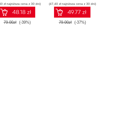
40 zł najniższa cena z 30 dni)
początkujących.
(47,40 zł najniższa cena z 30 dni)
Wydanie II
48.18 zł
49.77 zł
79.00zł
(-39%)
79.00zł
(-37%)