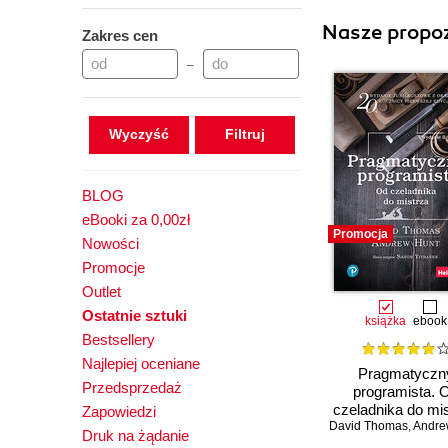
Nasze propoz
Zakres cen
–
Wyczyść
BLOG
eBooki za 0,00zł
Promocja
Nowości
Promocje
Outlet
Ostatnie sztuki
książka
ebook
Bestsellery
Najlepiej oceniane
Pragmatyczn
Przedsprzedaż
programista. 
czeladnika do mis
Zapowiedzi
David Thomas
Wydanie II
,
Andre
Druk na żądanie