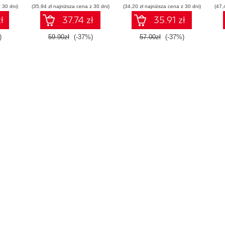
 30 dni)
(35,94 zł najniższa cena z 30 dni)
(34,20 zł najniższa cena z 30 dni)
(47,
ł
37.74 zł
35.91 zł
)
59.90zł
(-37%)
57.00zł
(-37%)