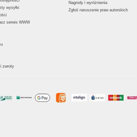
dostępności
Nagrody i wyróżnienia
zty wysyłki
Zgłoś naruszenie praw autorskich
ości
nasz serwis WWW
su
i zwroty