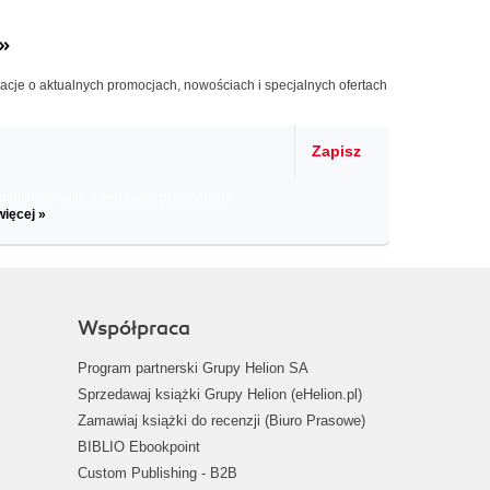
»
macje o aktualnych promocjach, nowościach i specjalnych ofertach
Zapisz
il informacje o zniżkach, promocjach
więcej »
Współpraca
Program partnerski Grupy Helion SA
Sprzedawaj książki Grupy Helion (eHelion.pl)
Zamawiaj książki do recenzji (Biuro Prasowe)
BIBLIO Ebookpoint
Custom Publishing - B2B