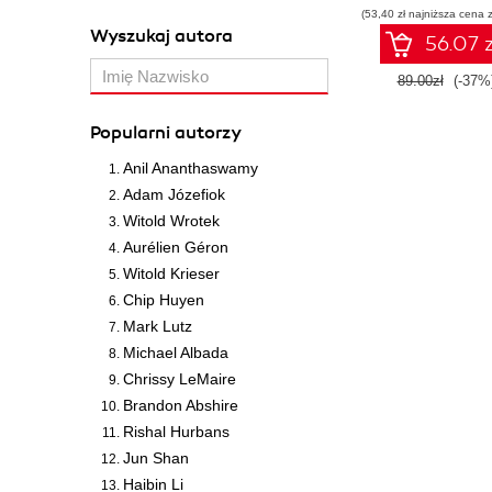
(53,40 zł najniższa cena z
Wyszukaj autora
56.07 z
89.00zł
(-37%
Popularni autorzy
Anil Ananthaswamy
Adam Józefiok
Witold Wrotek
Aurélien Géron
Witold Krieser
Chip Huyen
Mark Lutz
Michael Albada
Chrissy LeMaire
Brandon Abshire
Rishal Hurbans
Jun Shan
Haibin Li