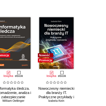
omocja
Nowość
Promocja
książka
ebook
książka
ebook
nformatyka śledcza.
Nowoczesny niemiecki
omadzenie, analiza i
dla branży IT.
zabezpieczanie
Praktyczne przykłady i
William Oettinger
dowodów
Izabela Kein
ćwiczenia
lektronicznych dla