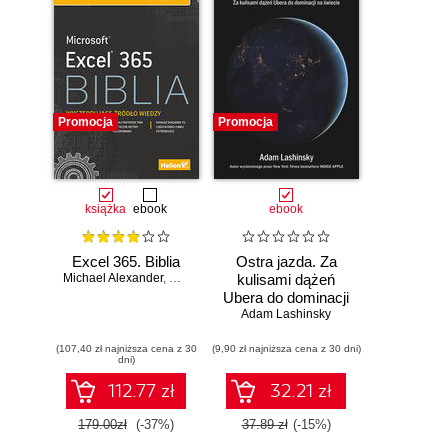
Promocja
Promocja
książka
ebook
ebook
Excel 365. Biblia
Ostra jazda. Za
Michael Alexander
,
Dick Kusleika
kulisami dążeń
Ubera do dominacji
Adam Lashinsky
na świecie
(107,40 zł najniższa cena z 30
(9,90 zł najniższa cena z 30 dni)
dni)
112.77 zł
32.21 zł
179.00zł
(-37%)
37.89 zł
(-15%)