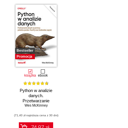
Bestseller
Promocja
książka
ebook
Python w analizie
danych.
Przetwarzanie
danych za pomocą
Wes McKinney
pakietów pandas i
(71,40 zł najniższa cena z 30 dni)
NumPy oraz
środowiska
Jupyter. Wydanie
74.97 zł