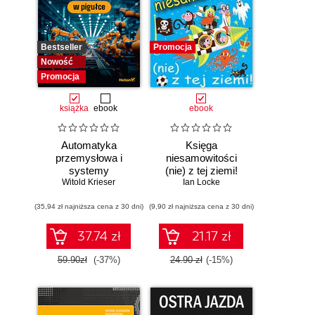
Bestseller
Promocja
Nowość
Promocja
książka
ebook
ebook
Automatyka
Księga
przemysłowa i
niesamowitości
systemy
(nie) z tej ziemi!
sterowania w
Witold Krieser
Księga faktów
Ian Locke
pigułce
prawdziwych, choć
(35,94 zł najniższa cena z 30 dni)
(9,90 zł najniższa cena z 30 dni)
niezwykłych
37.74 zł
21.17 zł
59.90zł
(-37%)
24.90 zł
(-15%)