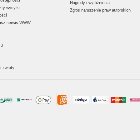
dostępności
Nagrody i wyróżnienia
zty wysyłki
Zgłoś naruszenie praw autorskich
ości
nasz serwis WWW
su
i zwroty