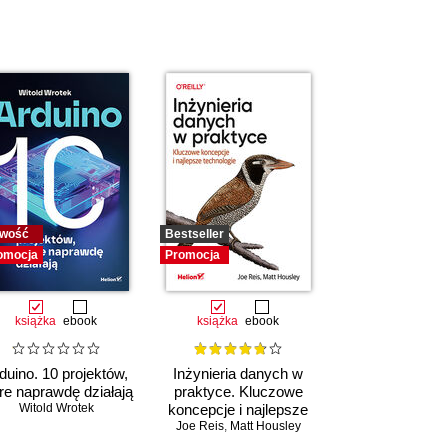
wość
Bestseller
omocja
Promocja
książka
ebook
książka
ebook
duino. 10 projektów,
Inżynieria danych w
re naprawdę działają
praktyce. Kluczowe
Witold Wrotek
koncepcje i najlepsze
Joe Reis
technologie
,
Matt Housley