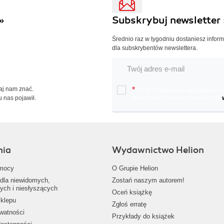
»
Subskrybuj newsletter 
Średnio raz w tygodniu dostaniesz infor
dla subskrybentów newslettera.
Daj nam znać.
*
Chcę otrzymywać na podany e-ma
u nas pojawił.
oraz nowościach wydawniczych.
nia
Wydawnictwo Helion
mocy
O Grupie Helion
dla niewidomych,
Zostań naszym autorem!
ych i niesłyszących
Oceń książkę
klepu
Zgłoś erratę
ywatności
Przykłady do książek