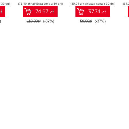
 30 dni)
(71,40 zł najniższa cena z 30 dni)
środowiska Jupyter.
(35,94 zł najniższa cena z 30 dni)
(34,
Wydanie III
ł
74.97 zł
37.74 zł
)
119.00zł
(-37%)
59.90zł
(-37%)