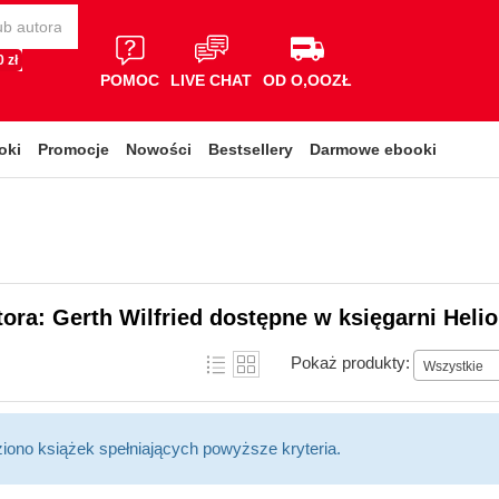
 zł
POMOC
LIVE CHAT
OD O,OOZŁ
oki
Promocje
Nowości
Bestsellery
Darmowe ebooki
tora: Gerth Wilfried dostępne w księgarni Heli
Pokaż produkty:
Wszystkie
ziono książek spełniających powyższe kryteria.