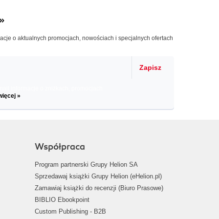
»
macje o aktualnych promocjach, nowościach i specjalnych ofertach
Zapisz
il informacje o zniżkach, promocjach
więcej »
Współpraca
Program partnerski Grupy Helion SA
Sprzedawaj książki Grupy Helion (eHelion.pl)
Zamawiaj książki do recenzji (Biuro Prasowe)
BIBLIO Ebookpoint
Custom Publishing - B2B