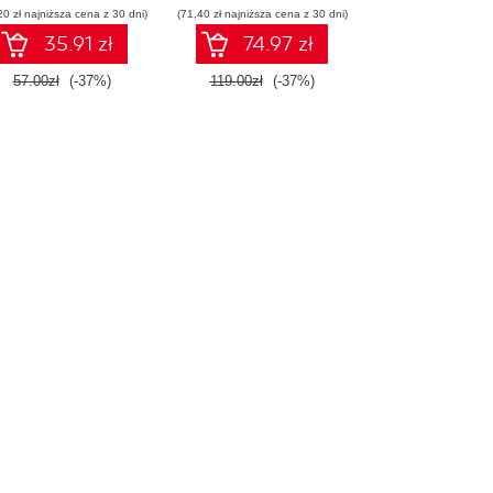
20 zł najniższa cena z 30 dni)
(71,40 zł najniższa cena z 30 dni)
35.91 zł
74.97 zł
57.00zł
(-37%)
119.00zł
(-37%)