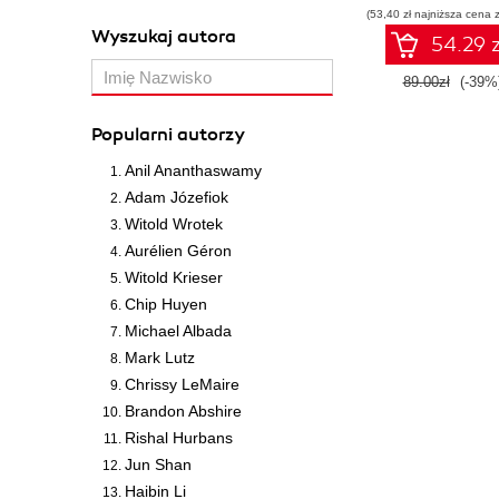
(53,40 zł najniższa cena z
Wyszukaj autora
54.29 z
89.00zł
(-39%
Popularni autorzy
Anil Ananthaswamy
Adam Józefiok
Witold Wrotek
Aurélien Géron
Witold Krieser
Chip Huyen
Michael Albada
Mark Lutz
Chrissy LeMaire
Brandon Abshire
Rishal Hurbans
Jun Shan
Haibin Li