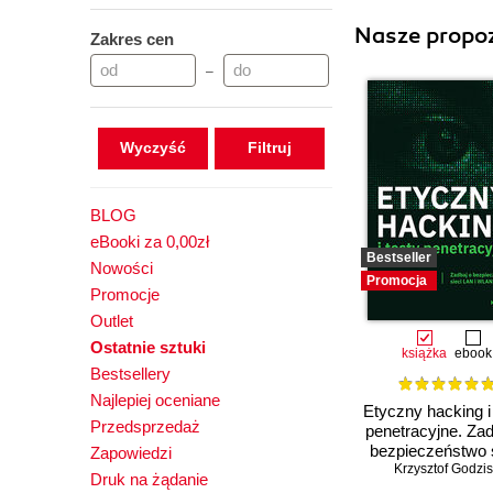
Nasze propoz
Zakres cen
–
Wyczyść
BLOG
eBooki za 0,00zł
Bestseller
Nowości
Promocja
Promocje
Outlet
Ostatnie sztuki
książka
ebook
Bestsellery
Najlepiej oceniane
Etyczny hacking i
Przedsprzedaż
penetracyjne. Zad
bezpieczeństwo s
Zapowiedzi
Krzysztof Godzi
LAN i WLAN
Druk na żądanie