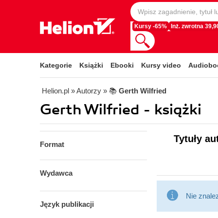
Kursy -65%
Inż. zwrotna 39,90
Kategorie
Książki
Ebooki
Kursy video
Audiobo
Helion.pl
» Autorzy
» 📚
Gerth Wilfried
Gerth Wilfried - książki
Tytuły au
Format
Wydawca
Nie znale
Język publikacji