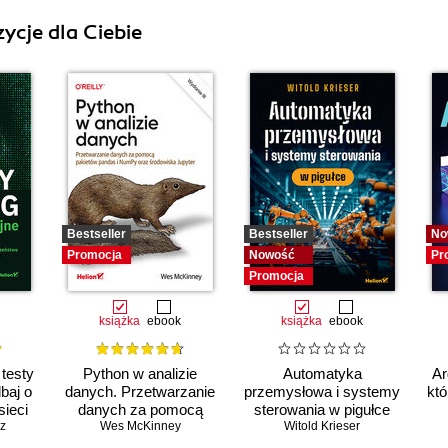
ycje dla Ciebie
Bestseller
Bestseller
No
Promocja
Nowość
Pr
Promocja
książka
ebook
książka
ebook
 testy
Python w analizie
Automatyka
Ar
baj o
danych. Przetwarzanie
przemysłowa i systemy
któ
ieci
danych za pomocą
sterowania w pigułce
sz
pakietów pandas i
Wes McKinney
Witold Krieser
NumPy oraz