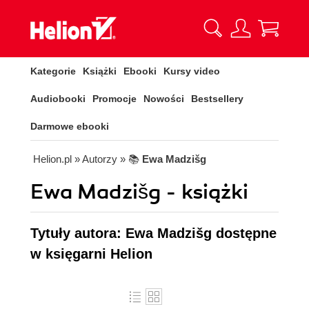
Kategorie
Książki
Ebooki
Kursy video
Audiobooki
Promocje
Nowości
Bestsellery
Darmowe ebooki
Helion.pl
» Autorzy
» 📚
Ewa Madzišg
Ewa Madzišg - książki
Tytuły autora: Ewa Madzišg dostępne
w księgarni Helion