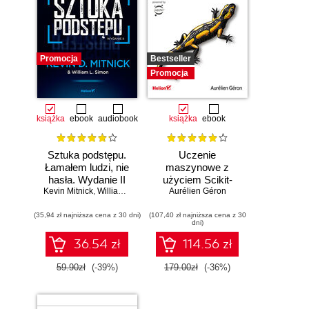
Promocja
Bestseller
Promocja
książka
ebook
audiobook
książka
ebook
Sztuka podstępu.
Uczenie
Łamałem ludzi, nie
maszynowe z
hasła. Wydanie II
użyciem Scikit-
Kevin Mitnick
,
William L. Simon
Learn, Keras i
Aurélien Géron
TensorFlow.
(35,94 zł najniższa cena z 30 dni)
(107,40 zł najniższa cena z 30
Wydanie III
dni)
36.54 zł
114.56 zł
59.90zł
(-39%)
179.00zł
(-36%)