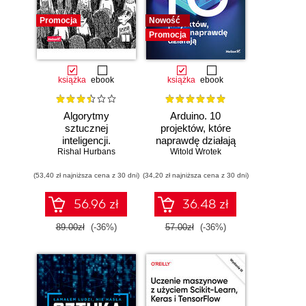
Promocja
Nowość
Promocja
książka
ebook
książka
ebook
Algorytmy
Arduino. 10
sztucznej
projektów, które
inteligencji.
naprawdę działają
Rishal Hurbans
Ilustrowany
Witold Wrotek
przewodnik
(53,40 zł najniższa cena z 30 dni)
(34,20 zł najniższa cena z 30 dni)
56.96 zł
36.48 zł
89.00zł
(-36%)
57.00zł
(-36%)