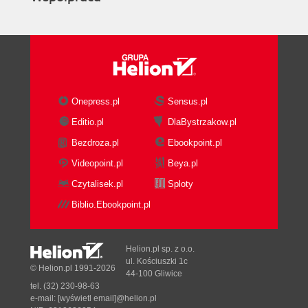
Onepress.pl
Sensus.pl
Editio.pl
DlaBystrzakow.pl
Bezdroza.pl
Ebookpoint.pl
Videopoint.pl
Beya.pl
Czytalisek.pl
Sploty
Biblio.Ebookpoint.pl
Helion.pl sp. z o.o.
ul. Kościuszki 1c
© Helion.pl 1991-2026
44-100 Gliwice
tel. (32) 230-98-63
e-mail:
[wyświetl email]@helion.pl