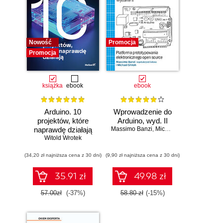
Nowość
Promocja
Promocja
książka
ebook
ebook
Arduino. 10
Wprowadzenie do
projektów, które
Arduino, wyd. II
naprawdę działają
Massimo Banzi
,
Michael Shiloh
Witold Wrotek
(34,20 zł najniższa cena z 30 dni)
(9,90 zł najniższa cena z 30 dni)
35.91 zł
49.98 zł
57.00zł
(-37%)
58.80 zł
(-15%)