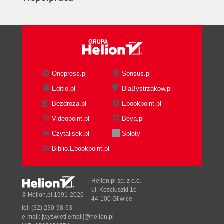
Onepress.pl
Sensus.pl
Editio.pl
DlaBystrzakow.pl
Bezdroza.pl
Ebookpoint.pl
Videopoint.pl
Beya.pl
Czytalisek.pl
Sploty
Biblio.Ebookpoint.pl
Helion.pl sp. z o.o.
ul. Kościuszki 1c
© Helion.pl 1991-2026
44-100 Gliwice
tel. (32) 230-98-63
e-mail:
[wyświetl email]@helion.pl