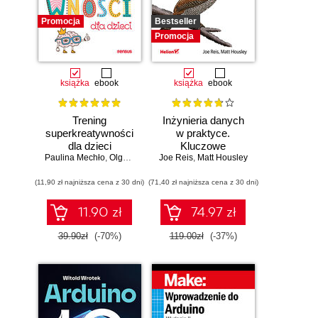
Promocja
Bestseller
Promocja
książka
ebook
książka
ebook
Trening
Inżynieria danych
superkreatywności
w praktyce.
dla dzieci
Kluczowe
Paulina Mechło
,
Olga Geppert
Joe Reis
koncepcje i
,
Matt Housley
najlepsze
(11,90 zł najniższa cena z 30 dni)
(71,40 zł najniższa cena z 30 dni)
technologie
11.90 zł
74.97 zł
39.90zł
(-70%)
119.00zł
(-37%)