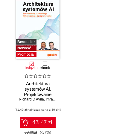
Bestseller
Nowość
Promocja
książka
ebook
Architektura
systemów AI.
Projektowanie
Richard D Avila
skalowalnego i
,
Imran Ahmad
niezawodnego
(41,40 zł najniższa cena z 30 dni)
oprogramowania
43.47 zł
69.00zł
(-37%)