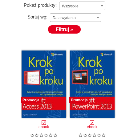
Pokaż produkty:
Wszystkie
Sortuj wg:
Data wydania
Filtruj »
Promocja
Promocja
ebook
ebook