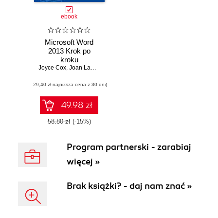
ebook
Microsoft Word
2013 Krok po
kroku
Joyce Cox
,
Joan Lambert
(29,40 zł najniższa cena z 30 dni)
49.98 zł
58.80 zł
(-15%)
Program partnerski - zarabiaj
więcej »
Brak książki? - daj nam znać »