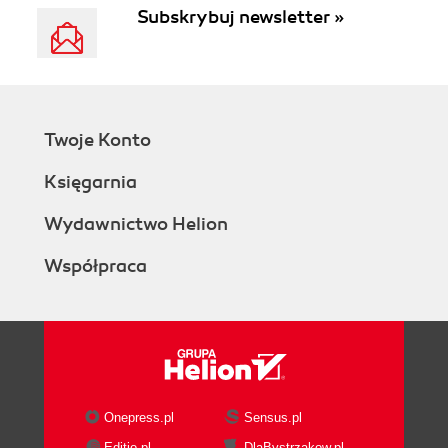
Subskrybuj newsletter »
Twoje Konto
Księgarnia
Wydawnictwo Helion
Współpraca
Onepress.pl
Sensus.pl
Editio.pl
DlaBystrzakow.pl