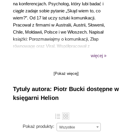
na konferencjach. Psycholog, który lubi badać i
ciągle zadaje sobie pytanie „Skąd wiem to, co
wiem?”. Od 17 lat uczy sztuki komunikacji.
Pracował z firmami w Australii, Austrii, Słowenii,
Chile, Mołdawii, Polsce i we Włoszech. Napisał
książki: Porozmawiajmy o komunikacji, Złap
równowagę oraz Viral. Współpracował z
„Malemenem”, „Charakterami”, „Dolce Vita” i „The
więcej »
Mother Mag”. Jego wystąpienie na TEDx SGH
obejrzano w sieci ponad 95 tysięcy razy. Od ponad
[Pokaż więcej]
ośmiu lat jest związany z WSB, gdzie projektuje
kierunki oraz uczy brandingu, marketingu i
Tytuły autora: Piotr Bucki dostępne w
komunikacji. Wykłada także na USWPS, w SGH i
Akademii Leona Koźmińskiego. Szkoli pracowników
księgarni Helion
Allegro, Dynatrace, Santandera, Nordea IT. W
ramach współpracy z Europejską Agencją
Kosmiczną i GNSSA współtworzy programy
szkoleniowe dla start-upów i konsultantów.
Pokaż produkty:
Wszystkie