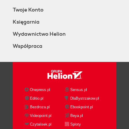
Twoje Konto
Księgarnia
Wydawnictwo Helion
Współpraca
Onepress.pl
Sensus.pl
Editio.pl
DlaBystrzakow.pl
Bezdroza.pl
Ebookpoint.pl
Videopoint.pl
Beya.pl
Czytalisek.pl
Sploty