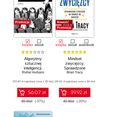
Promocja
Nowość
Promocja
książka
ebook
książka
ebook
audiobook
Algorytmy
Mindset
sztucznej
zwycięzcy.
inteligencji.
Sprawdzone
Rishal Hurbans
Ilustrowany
strategie na drodze
Brian Tracy
przewodnik
do sukcesu
(53,40 zł najniższa cena z 30 dni)
(39,92 zł najniższa cena z 30 dni)
56.07 zł
39.92 zł
89.00zł
(-37%)
49.90zł
(-20%)