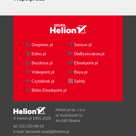
Onepress.pl
Sensus.pl
Editio.pl
DlaBystrzakow.pl
Bezdroza.pl
Ebookpoint.pl
Videopoint.pl
Beya.pl
Czytalisek.pl
Sploty
Biblio.Ebookpoint.pl
Helion.pl sp. z o.o.
ul. Kościuszki 1c
© Helion.pl 1991-2026
44-100 Gliwice
tel. (32) 230-98-63
e-mail:
[wyświetl email]@helion.pl