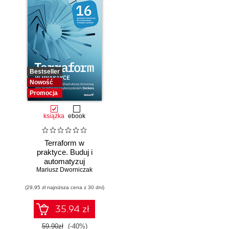
Bestseller
Nowość
Promocja
książka
ebook
Terraform w
praktyce. Buduj i
automatyzuj
Mariusz Dworniczak
infrastrukturę
chmurową oraz
(29,95 zł najniższa cena z 30 dni)
zarządzaj nią z
wykorzystaniem
Dockera
35.94 zł
59.90zł
(-40%)