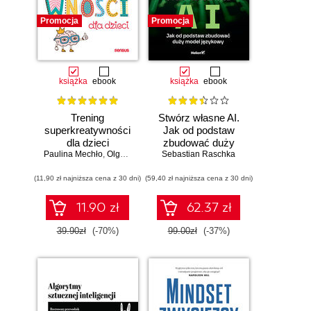
Promocja
Promocja
książka
ebook
książka
ebook
Trening
Stwórz własne AI.
superkreatywności
Jak od podstaw
dla dzieci
zbudować duży
Paulina Mechło
,
Olga Geppert
model językowy
Sebastian Raschka
(11,90 zł najniższa cena z 30 dni)
(59,40 zł najniższa cena z 30 dni)
11.90 zł
62.37 zł
39.90zł
(-70%)
99.00zł
(-37%)