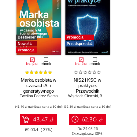
Bestseller
Promocja
Nowość
Przedsprzedaż
Promocja
książka
ebook
książka
ebook
Marka osobista w
NIS2 i KSC w
czasach AI i
praktyce.
generatywnego
Przewodnik
Ewelina Podrez-Siama
wyszukiwania
Wojciech Ciemski
wdrożeniowy dla
,
Bartłomiej Wieczorek
organizacji
(41,40 zł najniższa cena z 30 dni)
(62,30 zł najniższa cena z 30 dni)
43.47 zł
62.30 zł
Do 24.08.26
69.00zł
(-37%)
Oszczędzasz 30%!