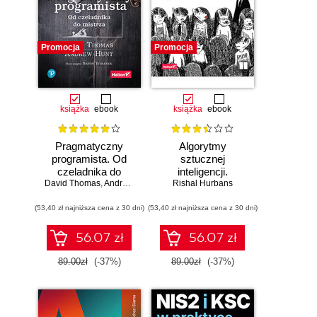
Promocja
Promocja
książka
ebook
książka
ebook
Pragmatyczny
Algorytmy
programista. Od
sztucznej
czeladnika do
inteligencji.
mistrza. Wydanie II
David Thomas
,
Andrew Hunt
Rishal Hurbans
Ilustrowany
przewodnik
(53,40 zł najniższa cena z 30 dni)
(53,40 zł najniższa cena z 30 dni)
56.07 zł
56.07 zł
89.00zł
(-37%)
89.00zł
(-37%)