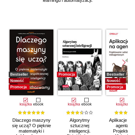
learningu i automatyzacji.
Bestseller
Promocja
Bestseller
Nowość
Nowość
Promocja
Promocja
książka
ebook
książka
ebook
książka
eb
Dlaczego maszyny
Algorytmy
Aplikacje opa
się uczą? O pięknie
sztucznej
agentach 
matematyki i
inteligencji.
Projektowan