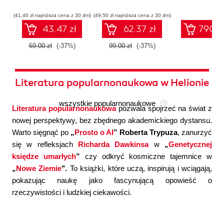
współczesnej
systemów
konfigura
sztucznej
wieloagentowych
(41,40 zł najniższa cena z 30 dni)
(49,50 zł najniższa cena z 30 dni)
inteligencji
43.47 zł
62.37 zł
790.0
69.00 zł
(-37%)
99.00 zł
(-37%)
Literatura popularnonaukowa w Helionie
wszystkie popularnonaukowe
Literatura popularnonaukowa
pozwala spojrzeć na świat z
nowej perspektywy, bez zbędnego akademickiego dystansu.
Warto sięgnąć po
„
Prosto o AI
” Roberta Trypuza
, zanurzyć
się w refleksjach
Richarda Dawkinsa
w
„
Genetycznej
księdze umarłych
”
czy odkryć kosmiczne tajemnice w
„
Nowe Ziemie
".
To książki, które uczą, inspirują i wciągają,
pokazując naukę jako fascynującą opowieść o
rzeczywistości i ludzkiej ciekawości.