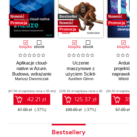
Nowość
Bestseller
Nowość
Promocja
Nowość
Promocja
Promocja
książka
ebook
książka
ebook
książka
eb
Aplikacje cloud-
Uczenie
Arduino. 
native w Azure.
maszynowe z
projektów, 
Budowa, wdrażanie
użyciem Scikit-
naprawdę dz
i bezpieczeństwo
Mariusz Dworniczak
Learn i PyTorch.
Aurélien Géron
Witold Wro
Koncepcje,
narzędzia i techniki
(67,00 zł najniższa cena z 30 dni)
(139,30 zł najniższa cena z 30
(34,20 zł najniższa ce
dni)
umożliwiające
42.21 zł
125.37 zł
35.91
konstruowanie
inteligentnych
67.00 zł
(-37%)
199.00 zł
(-37%)
57.00 zł
(-
systemów
Bestsellery