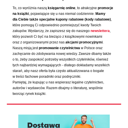
To, co wyróżnia naszą
księgarnię online
, to atrakcyjne
promocje
na książki
, pojawiające się u nas niemal codziennie.
Mamy
dla Ciebie także specjalne kupony rabatowe (kody rabatowe)
,
które pomogą Ci odpowiednio pomniejszyć kwoty Twoich
zakupów. Wystarczy, że zapiszesz się do naszego
newslettera
,
który pozwoli Ci być na bieżąco z książkowymi nowinkami
oraz z organizowanymi przez nas
akcjami promocyjnymi
.
Naszą misją jest
promowanie czytelnictwa
w Polsce oraz
zachęcanie do zdobywania nowej wiedzy. Zawsze dbamy także
o to, żeby zaspokoić potrzeby wszystkich czytelników, również
tych najbardziej wymagających - dlatego dokładamy wszelkich
starań, aby nasz oferta była często aktualizowana o bogate
w treści fachowe poradniki oraz podręczniki.
Pamiętaj, że kupując u nas wspierasz legalne czytelnictwo,
autorów i wydawców. Razem dbajmy o literaturę, wspólnie
tworząc rynek książki.