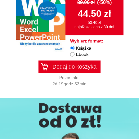
89.00 zł
(-50%)
44.50 zł
53.40 zł
najniższa cena z 30 dni
Wybierz format:
Książka
Ebook
Dodaj do koszyka
Pozostało:
2d 19godz 53min