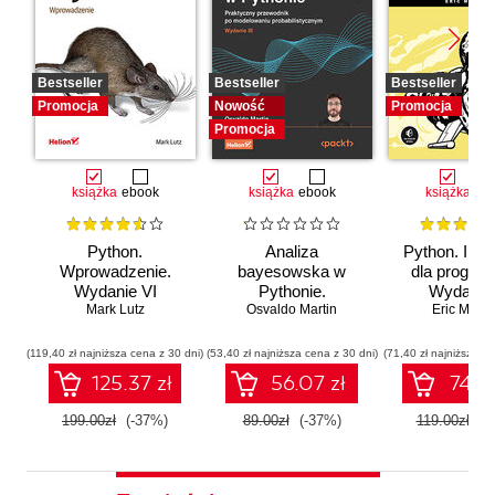
Bestseller
Bestseller
Bestseller
Promocja
Nowość
Promocja
Promocja
książka
ebook
książka
ebook
książka
eb
Python.
Analiza
Python. Inst
Wprowadzenie.
bayesowska w
dla program
Wydanie VI
Pythonie.
Wydanie I
Mark Lutz
Osvaldo Martin
Praktyczny
Eric Matth
przewodnik po
modelowaniu
(119,40 zł najniższa cena z 30 dni)
(53,40 zł najniższa cena z 30 dni)
(71,40 zł najniższa ce
probabilistycznym.
125.37 zł
56.07 zł
74.97
Wydanie III
199.00zł
(-37%)
89.00zł
(-37%)
119.00zł
(-