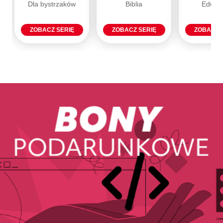
Dla bystrzaków
Biblia
Eduka
ZOBACZ SERIĘ
ZOBACZ SERIĘ
ZOBACZ 