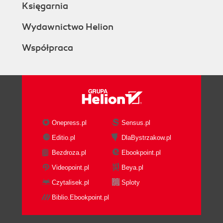
Księgarnia
Wydawnictwo Helion
Współpraca
Onepress.pl
Sensus.pl
Editio.pl
DlaBystrzakow.pl
Bezdroza.pl
Ebookpoint.pl
Videopoint.pl
Beya.pl
Czytalisek.pl
Sploty
Biblio.Ebookpoint.pl