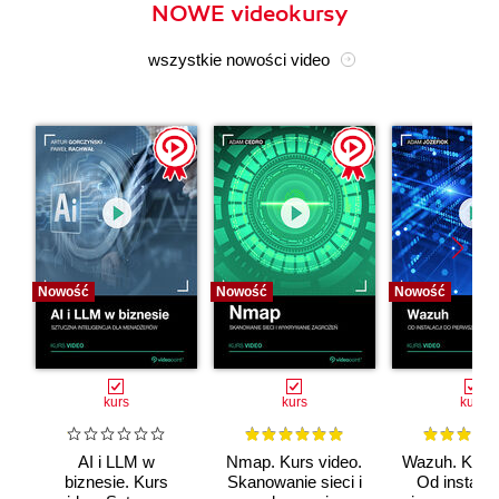
NOWE videokursy
wszystkie nowości video
Nowość
Nowość
Nowość
kurs
kurs
kurs
AI i LLM w
Nmap. Kurs video.
Wazuh. Kurs 
biznesie. Kurs
Skanowanie sieci i
Od instalac