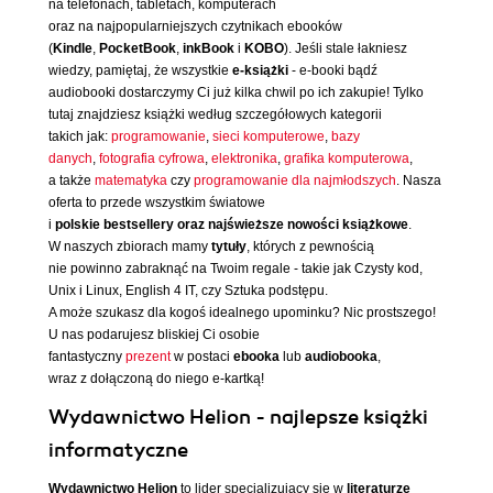
na telefonach, tabletach, komputerach
oraz na najpopularniejszych czytnikach ebooków
(
Kindle
,
PocketBook
,
inkBook
i
KOBO
). Jeśli stale łakniesz
wiedzy, pamiętaj, że wszystkie
e-książki
- e-booki bądź
audiobooki dostarczymy Ci już kilka chwil po ich zakupie! Tylko
tutaj znajdziesz książki według szczegółowych kategorii
takich jak:
programowanie
,
sieci komputerowe
,
bazy
danych
,
fotografia cyfrowa
,
elektronika
,
grafika komputerowa
,
a także
matematyka
czy
programowanie dla najmłodszych
. Nasza
oferta to przede wszystkim światowe
i
polskie bestsellery oraz najświeższe nowości książkowe
.
W naszych zbiorach mamy
tytuły
, których z pewnością
nie powinno zabraknąć na Twoim regale - takie jak Czysty kod,
Unix i Linux, English 4 IT, czy Sztuka podstępu.
A może szukasz dla kogoś idealnego upominku? Nic prostszego!
U nas podarujesz bliskiej Ci osobie
fantastyczny
prezent
w postaci
ebooka
lub
audiobooka
,
wraz z dołączoną do niego e-kartką!
Wydawnictwo Helion - najlepsze książki
informatyczne
Wydawnictwo Helion
to lider specjalizujący się w
literaturze