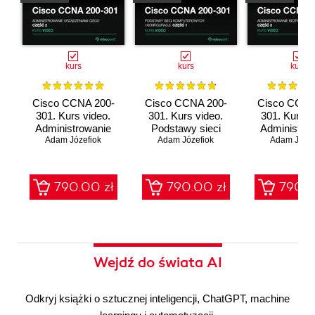
kurs
kurs
kurs
Cisco CCNA 200-
Cisco CCNA 200-
Cisco CCNA
301. Kurs video.
301. Kurs video.
301. Kurs v
Administrowanie
Podstawy sieci
Administro
urządzeniami Cisco
Adam Józefiok
komputerowych i
Adam Józefiok
bezpieczeń
Adam Józef
konfiguracji
sieci
790.00 zł
790.00 zł
790.0
Wejdź do świata AI
Odkryj książki o sztucznej inteligencji, ChatGPT, machine