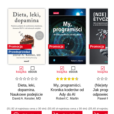
Promocja
Promocja
Promocja
Przedsprzedaż
książka
ebook
książka
ebook
książka
eb
Dieta, leki,
My, programiści.
(Nie)etyczn
dopamina.
Kronika koderów od
Jak progra
Naukowe podejście
Ady do AI
odpowiedzia
do uzależnienia od
David A. Kessler
,
MD
Robert C. Martin
erze sztuc
Paweł Półto
jedzenia, fenomenu
inteligenc
GLP-1 i roli
(51,92 zł najniższa cena z 30 dni)
(53,40 zł najniższa cena z 30 dni)
(35,40 zł najniższa ce
zdrowych nawyków