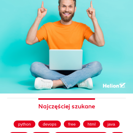
Najczęściej szukane
python
devops
free
html
java