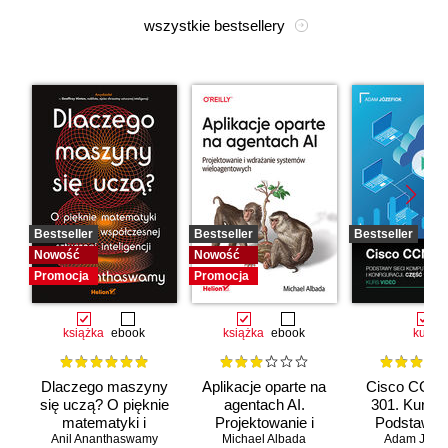
wszystkie bestsellery
Bestseller
Bestseller
Bestseller
Nowość
Nowość
Promocja
Promocja
książka
ebook
książka
ebook
kurs
Dlaczego maszyny
Aplikacje oparte na
Cisco CCNA
się uczą? O pięknie
agentach AI.
301. Kurs v
matematyki i
Projektowanie i
Podstawy s
Anil Ananthaswamy
działaniu
Michael Albada
wdrażanie
komputerow
Adam Józef