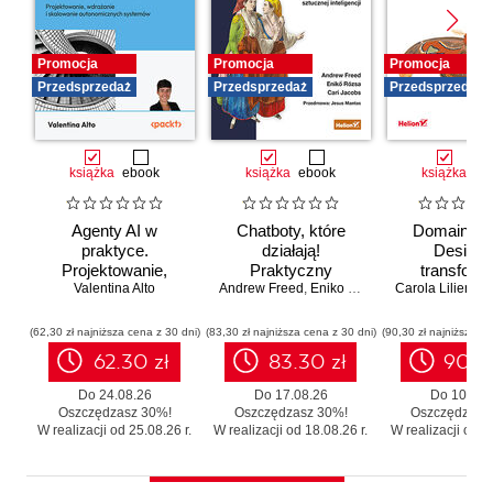
Promocja
Promocja
Promocja
Przedsprzedaż
Przedsprzedaż
Przedsprzedaż
książka
ebook
książka
ebook
książka
eb
Agenty AI w
Chatboty, które
Domain-Dr
praktyce.
działają!
Design 
Projektowanie,
Praktyczny
transforma
wdrażanie i
Valentina Alto
Andrew Freed
przewodnik po
,
Eniko Rozsa
,
Cari Jacobs
Carola Lilientha
systemó
skalowanie
konwersacyjnej
Skutecz
autonomicznych
sztucznej
moderniza
(62,30 zł najniższa cena z 30 dni)
(83,30 zł najniższa cena z 30 dni)
(90,30 zł najniższa ce
systemów
inteligencji
legacy b
62.30 zł
83.30 zł
90.3
zbędnego r
Do 24.08.26
Do 17.08.26
Do 10.08.
Oszczędzasz 30%!
Oszczędzasz 30%!
Oszczędzasz
W realizacji od 25.08.26 r.
W realizacji od 18.08.26 r.
W realizacji od 11