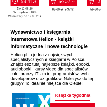
58.41 zł
56.07 zł
37.17
Do 11.08.26
89.00 zł
(-37%)
59.00 zł
(-
Oszczędzasz 10%!
W realizacji od 12.08.26 r.
Wydawnictwo i księgarnia
internetowa Helion - książki
informatyczne i nowe technologie
Helion.pl to jedna z największych
specjalistycznych e-księgarni w Polsce.
Znajdziesz tutaj najlepsze książki, ebooki,
audiobooki i kursy video dla specjalistów
całej branży IT - m.in. programistów, web
developerów oraz grafików. Należysz do tej
grupy? To idealnie miejsce dla Ciebie!
Książka tygodnia