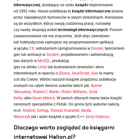
informatycznej
, działający na rynku
książki
nieprzerwanie
od 1991 roku. Nasze publikacje to
książki informatyczne
pisane
przez największych fachowców w swych dziedzinach. Kierowane
są do wszystkich, którzy swoją codzienną pracę, rozrywkę
czy naukę skupiają wokół
technologii informatycznych
. Poziom
zaawansowania nie ma znaczenia. Jeśli więc zawodowo
lub hobbystycznie zajmujesz się programowaniem aplikacji
w języku
C#
, wdrażaniem oprogramowania w
Docker
, tworzeniem
gier lub animacji w
Scratch
, projektowaniem i administracją
baz danych w
MySQL
, produkcją
gier na silniku
Unity
lub budowaniem serwisów i stron
internetowych w oparciu o
jQuery
,
JavaScript
,
Ajax
to mamy
coś dla Ciebie. Wśród naszych książek znajdziesz publikacje
znanych na całym świecie autorów takich jak:
Bjarne
Stroustrup
,
Robert C Martin
,
Robin Williams
,
Scott
Kelby
albo
Kevin Mitnick
. W swoich zbiorach mamy także książki
cenionych specjalistów z Polski. Do grona tych autorów należą
m.in.
Andrzej Szeląg
,
Tomasz Kowalski
,
Beata
Błaszczyk
jak i autor książek o języku C++
Jerzy Grębosz
.
Dlaczego warto zaglądać do księgarni
internetowej Helion.pl?