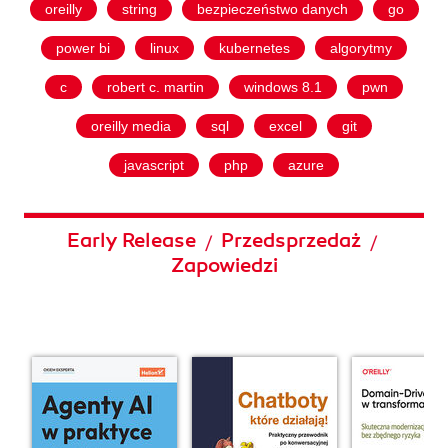
oreilly
string
bezpieczeństwo danych
go
power bi
linux
kubernetes
algorytmy
c
robert c. martin
windows 8.1
pwn
oreilly media
sql
excel
git
javascript
php
azure
Early Release
Przedsprzedaż
/
/
Zapowiedzi